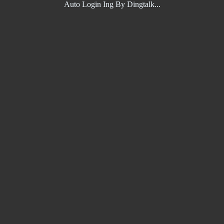
Auto Login Ing By Dingtalk...
Hi,,
你的订阅地址是：
请将这个地址复制,并添加V2Ray客户端中的订阅设置
如果你使用的是clashX客户端，请复制下面这个地址：